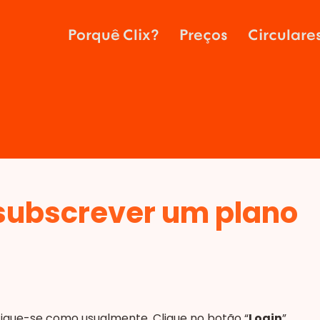
Porquê Clix?
Preços
Circulare
subscrever um plano
ique-se como usualmente. Clique no botão “
Login
”