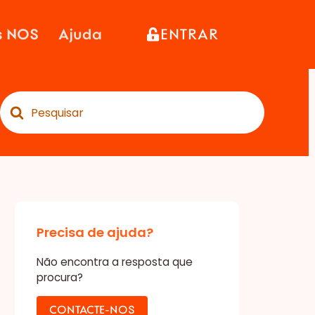
s NOS
Ajuda
ENTRAR
Procurar
por
Precisa de ajuda?
Não encontra a resposta que
procura?
CONTACTE-NOS